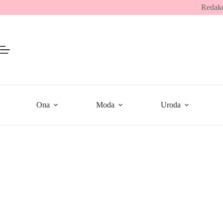
Przejdź
Redakc
do
treści
Ona
Moda
Uroda