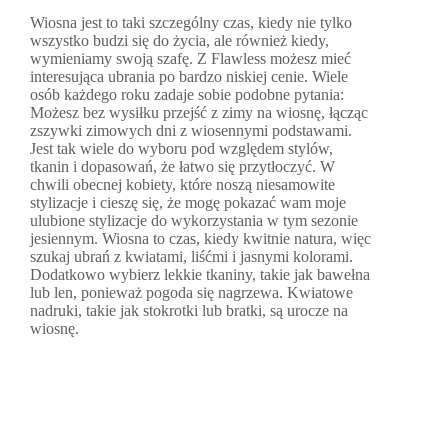
Wiosna jest to taki szczególny czas, kiedy nie tylko
wszystko budzi się do życia, ale również kiedy,
wymieniamy swoją szafę. Z Flawless możesz mieć
interesująca ubrania po bardzo niskiej cenie. Wiele
osób każdego roku zadaje sobie podobne pytania:
Możesz bez wysiłku przejść z zimy na wiosnę, łącząc
zszywki zimowych dni z wiosennymi podstawami.
Jest tak wiele do wyboru pod względem stylów,
tkanin i dopasowań, że łatwo się przytłoczyć. W
chwili obecnej kobiety, które noszą niesamowite
stylizacje i cieszę się, że mogę pokazać wam moje
ulubione stylizacje do wykorzystania w tym sezonie
jesiennym. Wiosna to czas, kiedy kwitnie natura, więc
szukaj ubrań z kwiatami, liśćmi i jasnymi kolorami.
Dodatkowo wybierz lekkie tkaniny, takie jak bawełna
lub len, ponieważ pogoda się nagrzewa. Kwiatowe
nadruki, takie jak stokrotki lub bratki, są urocze na
wiosnę.