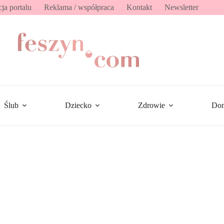
ja portalu
Reklama / współpraca
Kontakt
Newsletter
Ślub
Dziecko
Zdrowie
Do