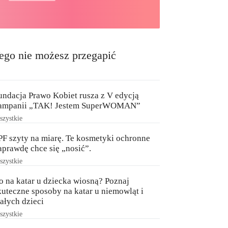
ego nie możesz przegapić
undacja Prawo Kobiet rusza z V edycją
ampanii „TAK! Jestem SuperWOMAN”
zystkie
PF szyty na miarę. Te kosmetyki ochronne
aprawdę chce się „nosić”.
zystkie
o na katar u dziecka wiosną? Poznaj
kuteczne sposoby na katar u niemowląt i
ałych dzieci
zystkie