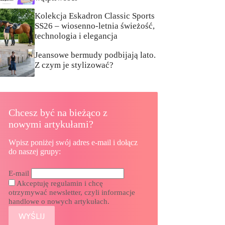
Kolekcja Eskadron Classic Sports
SS26 – wiosenno-letnia świeżość,
technologia i elegancja
Jeansowe bermudy podbijają lato.
Z czym je stylizować?
Chcesz być na bieżąco z
nowymi artykułami?
Wpisz poniżej swój adres e-mail i dołącz
do naszej grupy:
E-mail
Akceptuję regulamin i chcę
otrzymywać newsletter, czyli informacje
handlowe o nowych artykułach.