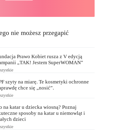
ego nie możesz przegapić
undacja Prawo Kobiet rusza z V edycją
ampanii „TAK! Jestem SuperWOMAN”
zystkie
PF szyty na miarę. Te kosmetyki ochronne
aprawdę chce się „nosić”.
zystkie
o na katar u dziecka wiosną? Poznaj
kuteczne sposoby na katar u niemowląt i
ałych dzieci
zystkie