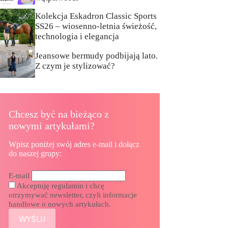
Kolekcja Eskadron Classic Sports
SS26 – wiosenno-letnia świeżość,
technologia i elegancja
Jeansowe bermudy podbijają lato.
Z czym je stylizować?
Chcesz być na bieżąco z
nowymi artykułami?
Wpisz poniżej swój adres e-mail i dołącz
do naszej grupy:
E-mail
Akceptuję regulamin i chcę
otrzymywać newsletter, czyli informacje
handlowe o nowych artykułach.