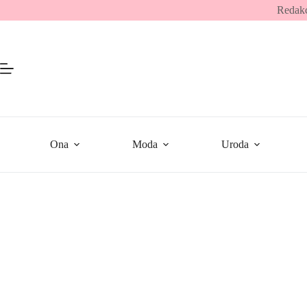
Przejdź
Redakc
do
treści
Ona
Moda
Uroda