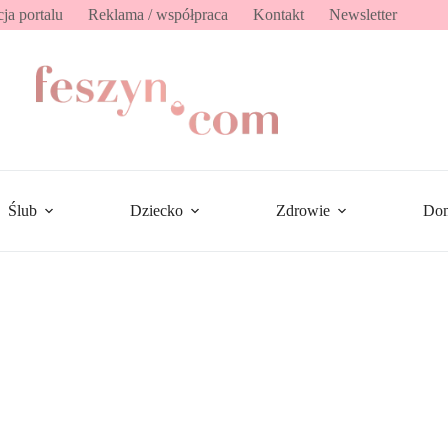
ja portalu
Reklama / współpraca
Kontakt
Newsletter
Ślub
Dziecko
Zdrowie
Do