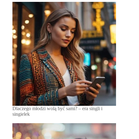
Dlaczego młodzi wolą być sami? – era singli i
singielek