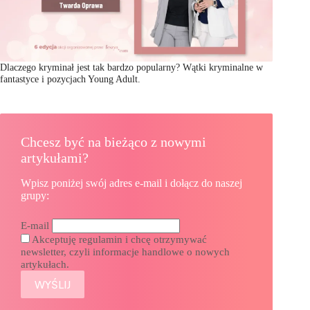
Dlaczego kryminał jest tak bardzo popularny? Wątki kryminalne w
fantastyce i pozycjach Young Adult.
Chcesz być na bieżąco z nowymi
artykułami?
Wpisz poniżej swój adres e-mail i dołącz do naszej
grupy:
E-mail
Akceptuję regulamin i chcę otrzymywać
newsletter, czyli informacje handlowe o nowych
artykułach.