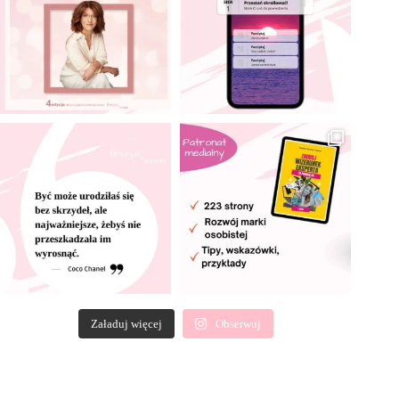
Załaduj więcej
Obserwuj