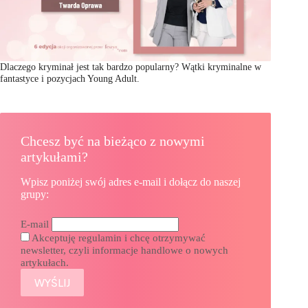
Dlaczego kryminał jest tak bardzo popularny? Wątki kryminalne w
fantastyce i pozycjach Young Adult.
Chcesz być na bieżąco z nowymi
artykułami?
Wpisz poniżej swój adres e-mail i dołącz do naszej
grupy:
E-mail
Akceptuję regulamin i chcę otrzymywać
newsletter, czyli informacje handlowe o nowych
artykułach.