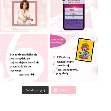
Załaduj więcej
Obserwuj