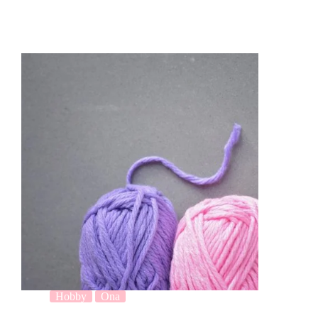
Hobby
Ona