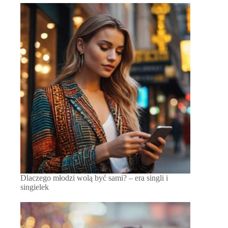
Dlaczego młodzi wolą być sami? – era singli i
singielek