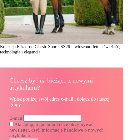
Kolekcja Eskadron Classic Sports SS26 – wiosenno-letnia świeżość,
technologia i elegancja
Chcesz być na bieżąco z nowymi
artykułami?
Wpisz poniżej swój adres e-mail i dołącz do naszej
grupy:
E-mail
Akceptuję regulamin i chcę otrzymywać
newsletter, czyli informacje handlowe o nowych
artykułach.