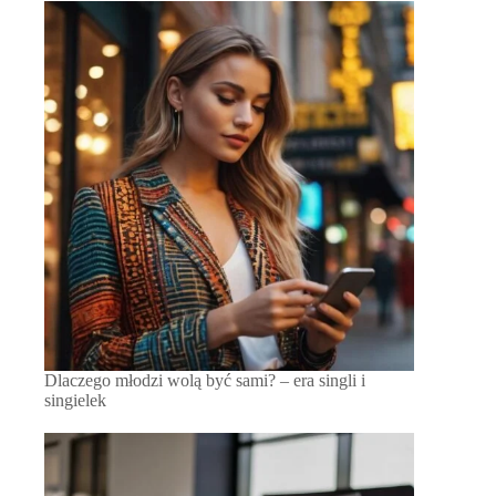
Dlaczego młodzi wolą być sami? – era singli i
singielek