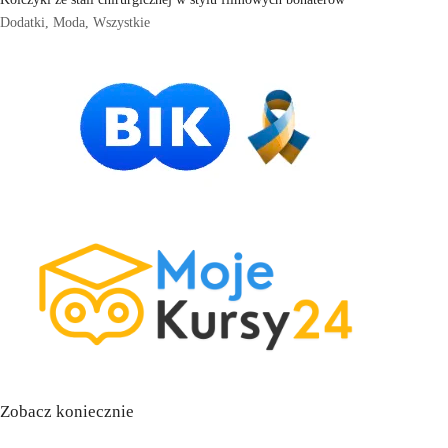
Dodatki
,
Moda
,
Wszystkie
Zobacz koniecznie