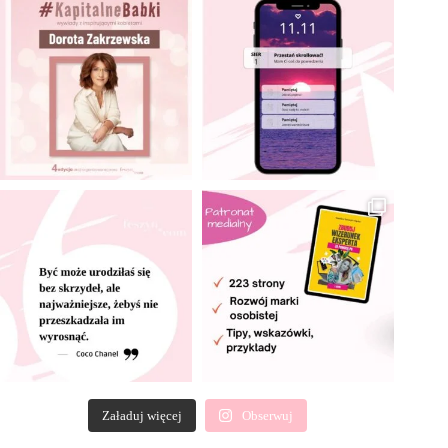
Załaduj więcej
Obserwuj