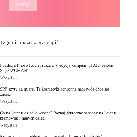
Tego nie możesz przegapić
Fundacja Prawo Kobiet rusza z V edycją kampanii „TAK! Jestem
SuperWOMAN”
Wszystkie
SPF szyty na miarę. Te kosmetyki ochronne naprawdę chce się
„nosić”.
Wszystkie
Co na katar u dziecka wiosną? Poznaj skuteczne sposoby na katar u
niemowląt i małych dzieci
Wszystkie
Kolczyki ze stali chirurgicznej w stylu filmowych bohaterów