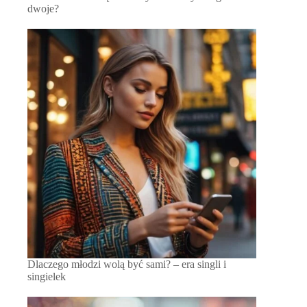
dwoje?
Dlaczego młodzi wolą być sami? – era singli i
singielek