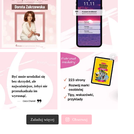
Załaduj więcej
Obserwuj