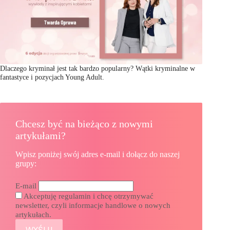
Dlaczego kryminał jest tak bardzo popularny? Wątki kryminalne w
fantastyce i pozycjach Young Adult.
Chcesz być na bieżąco z nowymi
artykułami?
Wpisz poniżej swój adres e-mail i dołącz do naszej
grupy:
E-mail
Akceptuję regulamin i chcę otrzymywać
newsletter, czyli informacje handlowe o nowych
artykułach.