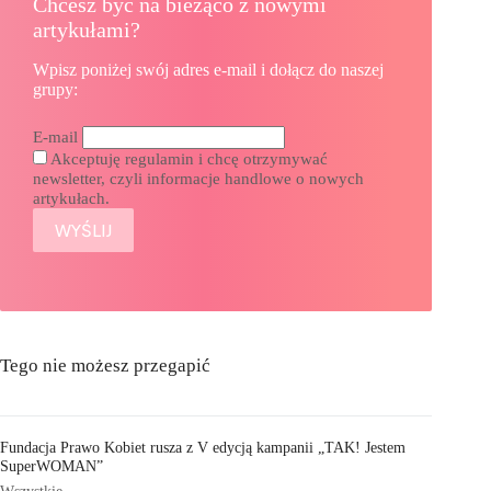
Chcesz być na bieżąco z nowymi
artykułami?
Wpisz poniżej swój adres e-mail i dołącz do naszej
grupy:
E-mail
Akceptuję regulamin i chcę otrzymywać
newsletter, czyli informacje handlowe o nowych
artykułach.
Tego nie możesz przegapić
Fundacja Prawo Kobiet rusza z V edycją kampanii „TAK! Jestem
SuperWOMAN”