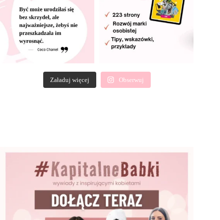
Załaduj więcej
Obserwuj