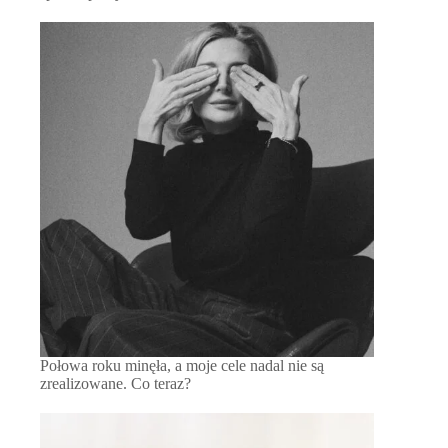
Połowa roku minęła, a moje cele nadal nie są
zrealizowane. Co teraz?