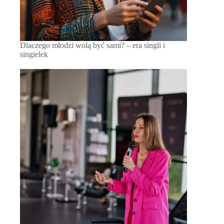
Dlaczego młodzi wolą być sami? – era singli i
singielek