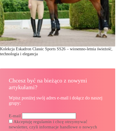
Kolekcja Eskadron Classic Sports SS26 – wiosenno-letnia świeżość,
technologia i elegancja
Chcesz być na bieżąco z nowymi
artykułami?
Wpisz poniżej swój adres e-mail i dołącz do naszej
grupy:
E-mail
Akceptuję regulamin i chcę otrzymywać
newsletter, czyli informacje handlowe o nowych