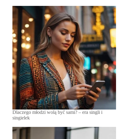
Dlaczego młodzi wolą być sami? – era singli i
singielek