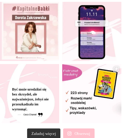
Załaduj więcej
Obserwuj