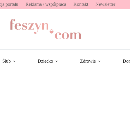
ja portalu
Reklama / współpraca
Kontakt
Newsletter
Ślub
Dziecko
Zdrowie
Do