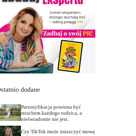
statnio dodane
Parentyfikacja powinna być
strachem każdego rodzica, a
nieświadomie nie jest.
Czy TikTok może zniszczyć mowę