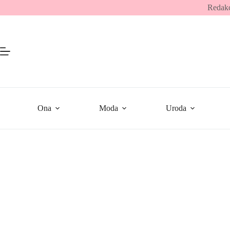
Przejdź
Redakc
do
treści
Ona
Moda
Uroda