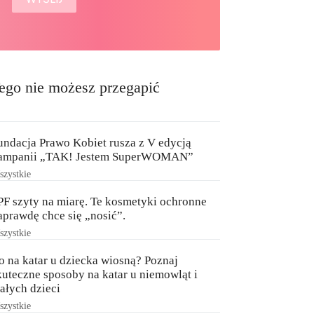
ego nie możesz przegapić
undacja Prawo Kobiet rusza z V edycją
ampanii „TAK! Jestem SuperWOMAN”
zystkie
PF szyty na miarę. Te kosmetyki ochronne
aprawdę chce się „nosić”.
zystkie
o na katar u dziecka wiosną? Poznaj
kuteczne sposoby na katar u niemowląt i
ałych dzieci
zystkie