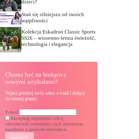
dzieci?
Stań się silniejsza od swoich
wątpliwości
Kolekcja Eskadron Classic Sports
SS26 – wiosenno-letnia świeżość,
technologia i elegancja
Chcesz być na bieżąco z
nowymi artykułami?
Wpisz poniżej swój adres e-mail i dołącz
do naszej grupy:
E-mail
Akceptuję regulamin i chcę
otrzymywać newsletter, czyli informacje
handlowe o nowych artykułach.