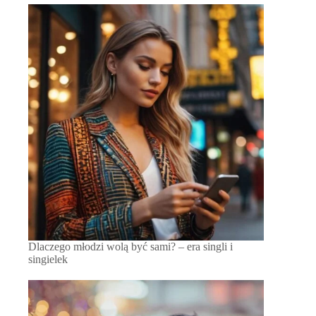
Dlaczego młodzi wolą być sami? – era singli i
singielek