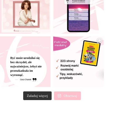
Załaduj więcej
Obserwuj