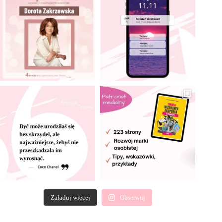
Załaduj więcej
Obserwuj