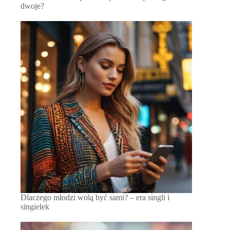
dwoje?
Dlaczego młodzi wolą być sami? – era singli i
singielek