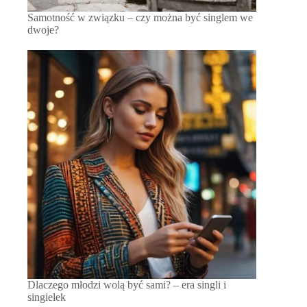
Samotność w związku – czy można być singlem we
dwoje?
Dlaczego młodzi wolą być sami? – era singli i
singielek