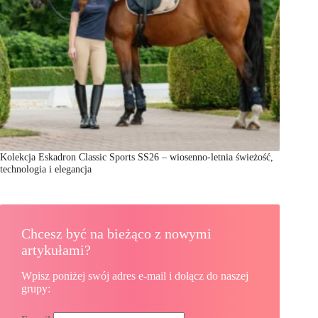
Kolekcja Eskadron Classic Sports SS26 – wiosenno-letnia świeżość,
technologia i elegancja
Chcesz być na bieżąco z nowymi
artykułami?
Wpisz poniżej swój adres e-mail i dołącz do naszej
grupy: