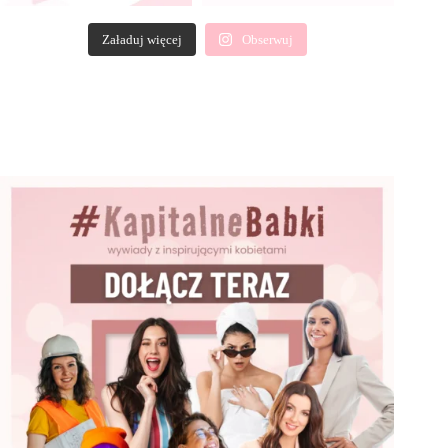
Załaduj więcej
Obserwuj