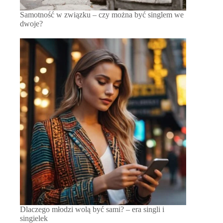
Samotność w związku – czy można być singlem we
dwoje?
Dlaczego młodzi wolą być sami? – era singli i
singielek