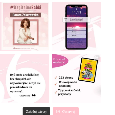
Załaduj więcej
Obserwuj