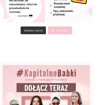
Załaduj więcej
Obserwuj