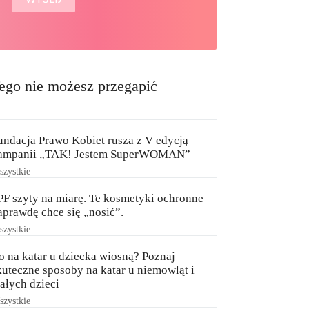
ego nie możesz przegapić
undacja Prawo Kobiet rusza z V edycją
ampanii „TAK! Jestem SuperWOMAN”
zystkie
PF szyty na miarę. Te kosmetyki ochronne
aprawdę chce się „nosić”.
zystkie
o na katar u dziecka wiosną? Poznaj
kuteczne sposoby na katar u niemowląt i
ałych dzieci
zystkie