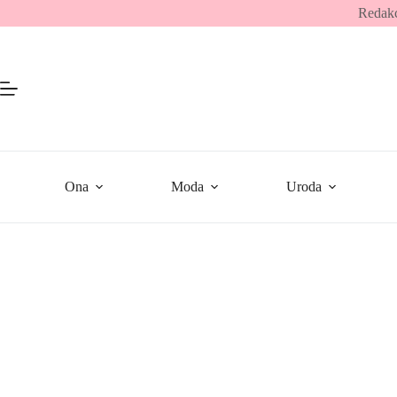
Przejdź
Redakc
do
treści
Ona
Moda
Uroda