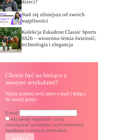
dzieci?
Stań się silniejsza od swoich
wątpliwości
Kolekcja Eskadron Classic Sports
SS26 – wiosenno-letnia świeżość,
technologia i elegancja
Chcesz być na bieżąco z
nowymi artykułami?
Wpisz poniżej swój adres e-mail i dołącz
do naszej grupy:
E-mail
Akceptuję regulamin i chcę
otrzymywać newsletter, czyli informacje
handlowe o nowych artykułach.