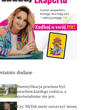
statnio dodane
Parentyfikacja powinna być
strachem każdego rodzica, a
nieświadomie nie jest.
Czy TikTok może zniszczyć mowę