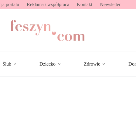
ja portalu
Reklama / współpraca
Kontakt
Newsletter
Ślub
Dziecko
Zdrowie
Do