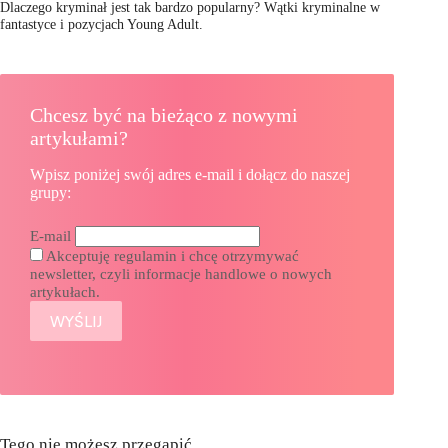
Dlaczego kryminał jest tak bardzo popularny? Wątki kryminalne w
fantastyce i pozycjach Young Adult.
Chcesz być na bieżąco z nowymi
artykułami?
Wpisz poniżej swój adres e-mail i dołącz do naszej
grupy:
E-mail
Akceptuję regulamin i chcę otrzymywać
newsletter, czyli informacje handlowe o nowych
artykułach.
Tego nie możesz przegapić