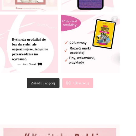
Załaduj więcej
Obserwuj