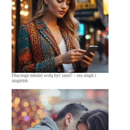
Dlaczego młodzi wolą być sami? – era singli i
singielek