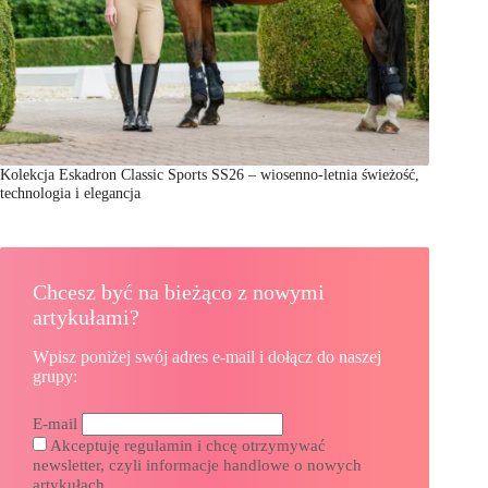
Kolekcja Eskadron Classic Sports SS26 – wiosenno-letnia świeżość,
technologia i elegancja
Chcesz być na bieżąco z nowymi
artykułami?
Wpisz poniżej swój adres e-mail i dołącz do naszej
grupy:
E-mail
Akceptuję regulamin i chcę otrzymywać
newsletter, czyli informacje handlowe o nowych
artykułach.