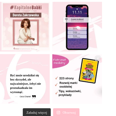
Załaduj więcej
Obserwuj