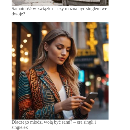
Samotność w związku – czy można być singlem we
dwoje?
Dlaczego młodzi wolą być sami? – era singli i
singielek