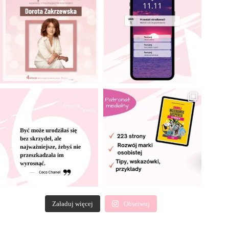
Załaduj więcej
Obserwuj