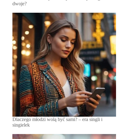
dwoje?
Dlaczego młodzi wolą być sami? – era singli i
singielek