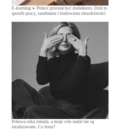
E-learning w Polsce przestał być dodatkiem. Dziś to
sposób pracy, zarabiania i budowania niezależności
Połowa roku minęła, a moje cele nadal nie są
zrealizowane. Co teraz?