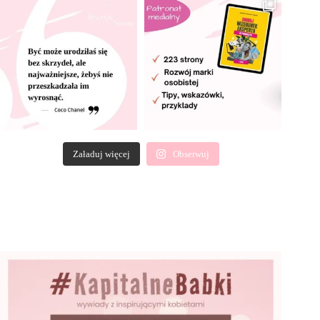
Załaduj więcej
Obserwuj