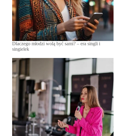
Dlaczego młodzi wolą być sami? – era singli i
singielek