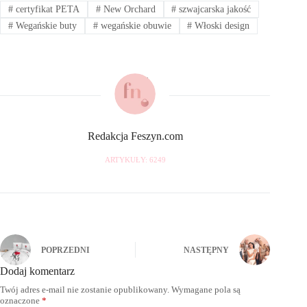
#
certyfikat PETA
#
New Orchard
#
szwajcarska jakość
#
Wegańskie buty
#
wegańskie obuwie
#
Włoski design
Redakcja Feszyn.com
ARTYKUŁY: 6249
POPRZEDNI
NASTĘPNY
Dodaj komentarz
Twój adres e-mail nie zostanie opublikowany.
Wymagane pola są
oznaczone
*