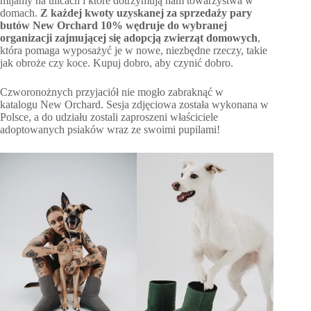
mijamy na ulicach i które dotrzymują nam towarzystwa w
domach.
Z każdej kwoty uzyskanej za sprzedaży pary
butów New Orchard 10% wędruje do wybranej
organizacji zajmującej się adopcją zwierząt domowych
,
która pomaga wyposażyć je w nowe, niezbędne rzeczy, takie
jak obroże czy koce. Kupuj dobro, aby czynić dobro.
Czworonożnych przyjaciół nie mogło zabraknąć w
katalogu New Orchard. Sesja zdjęciowa została wykonana w
Polsce, a do udziału zostali zaproszeni właściciele
adoptowanych psiaków wraz ze swoimi pupilami!