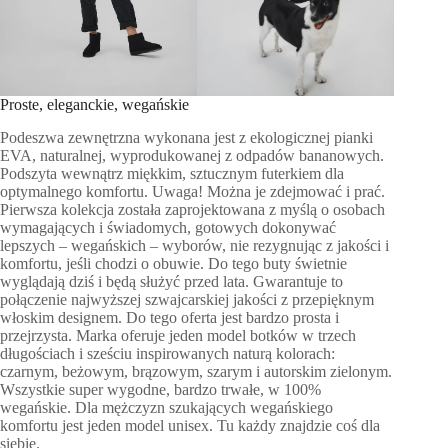
Proste, eleganckie, wegańskie
Podeszwa zewnętrzna wykonana jest z ekologicznej pianki
EVA, naturalnej, wyprodukowanej z odpadów bananowych.
Podszyta wewnątrz miękkim, sztucznym futerkiem dla
optymalnego komfortu. Uwaga! Można je zdejmować i prać.
Pierwsza kolekcja została zaprojektowana z myślą o osobach
wymagających i świadomych, gotowych dokonywać
lepszych – wegańskich – wyborów, nie rezygnując z jakości i
komfortu, jeśli chodzi o obuwie. Do tego buty świetnie
wyglądają dziś i będą służyć przed lata. Gwarantuje to
połączenie najwyższej szwajcarskiej jakości z przepięknym
włoskim designem. Do tego oferta jest bardzo prosta i
przejrzysta. Marka oferuje jeden model botków w trzech
długościach i sześciu inspirowanych naturą kolorach:
czarnym, beżowym, brązowym, szarym i autorskim zielonym.
Wszystkie super wygodne, bardzo trwałe, w 100%
wegańskie. Dla mężczyzn szukających wegańskiego
komfortu jest jeden model unisex. Tu każdy znajdzie coś dla
siebie.