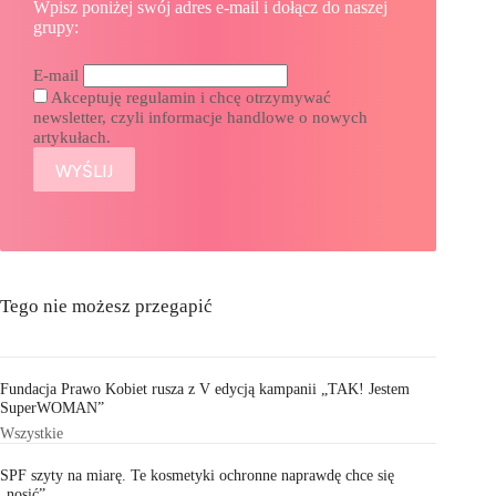
Wpisz poniżej swój adres e-mail i dołącz do naszej
grupy:
E-mail
Akceptuję regulamin i chcę otrzymywać
newsletter, czyli informacje handlowe o nowych
artykułach.
Tego nie możesz przegapić
Fundacja Prawo Kobiet rusza z V edycją kampanii „TAK! Jestem
SuperWOMAN”
Wszystkie
SPF szyty na miarę. Te kosmetyki ochronne naprawdę chce się
„nosić”.