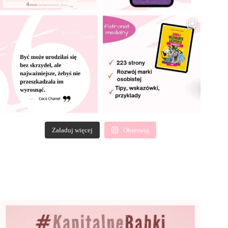
Załaduj więcej
Obserwuj