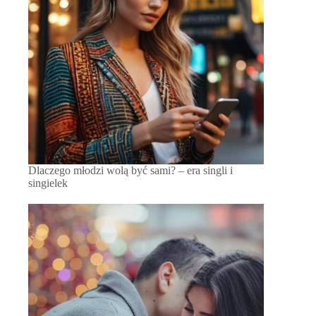
Dlaczego młodzi wolą być sami? – era singli i
singielek