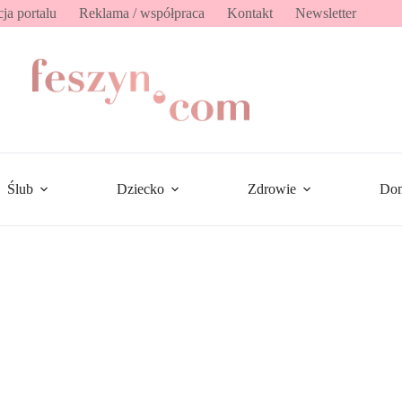
ja portalu
Reklama / współpraca
Kontakt
Newsletter
Ślub
Dziecko
Zdrowie
Do