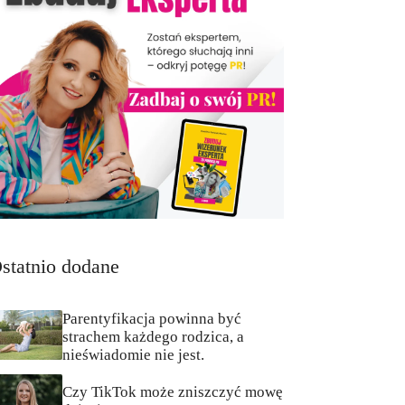
statnio dodane
Parentyfikacja powinna być
strachem każdego rodzica, a
nieświadomie nie jest.
Czy TikTok może zniszczyć mowę