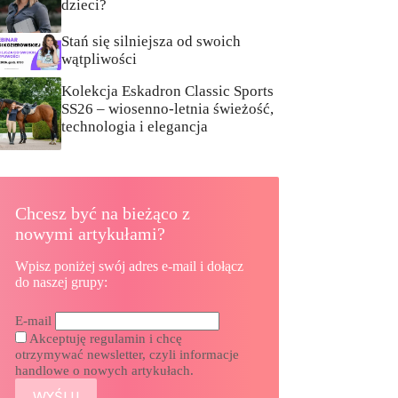
dzieci?
Stań się silniejsza od swoich
wątpliwości
Kolekcja Eskadron Classic Sports
SS26 – wiosenno-letnia świeżość,
technologia i elegancja
Chcesz być na bieżąco z
nowymi artykułami?
Wpisz poniżej swój adres e-mail i dołącz
do naszej grupy:
E-mail
Akceptuję regulamin i chcę
otrzymywać newsletter, czyli informacje
handlowe o nowych artykułach.