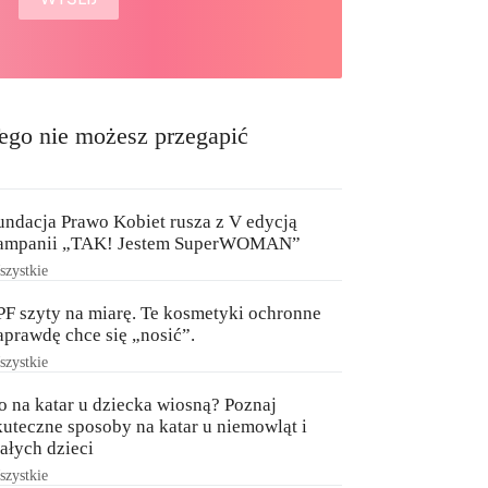
ego nie możesz przegapić
undacja Prawo Kobiet rusza z V edycją
ampanii „TAK! Jestem SuperWOMAN”
zystkie
PF szyty na miarę. Te kosmetyki ochronne
aprawdę chce się „nosić”.
zystkie
o na katar u dziecka wiosną? Poznaj
kuteczne sposoby na katar u niemowląt i
ałych dzieci
zystkie