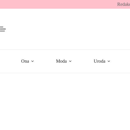
Przejdź
Redakc
do
treści
Ona
Moda
Uroda