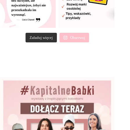
Załaduj więcej
Obserwuj