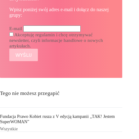
Wpisz poniżej swój adres e-mail i dołącz do naszej
grupy:
E-mail
Akceptuję regulamin i chcę otrzymywać
newsletter, czyli informacje handlowe o nowych
artykułach.
Tego nie możesz przegapić
Fundacja Prawo Kobiet rusza z V edycją kampanii „TAK! Jestem
SuperWOMAN”
Wszystkie