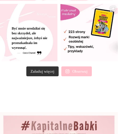
Załaduj więcej
Obserwuj