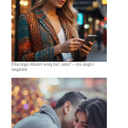
Dlaczego młodzi wolą być sami? – era singli i
singielek