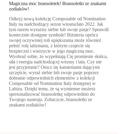
Magiczna moc bransoletek! Bransoletki ze znakami
zodiaków!
Odkryj nową kolekcję Composable od Nomination
Italy na nadchodzący sezon wiosna/lato 2022. Jak
tym razem wyrazisz siebie lub swoje pasje? Sprawdź
koniecznie dostępne symbole! Biżuteria oprócz
swojej oczywistej roli upiększania może również
pełnić rolę talizmanu, z którym czujecie się
bezpieczni i wierzycie w jego magiczną moc.
Wyobraź sobie, że wypełniają Cię promienie słońca,
siła i energia nadchodzącej wiosny i lata. Czy nie
jest przyjemnie? Otocz się kamieniami dającymi
szczęście, wyraź siebie lub swoje pasje poprzez
dobranie odpowiednich elementów z kolekcji
Composable od Nomination Italy dostępnej w
Labizu. Dzięki temu, że są wymienne możesz
spersonalizować bransoletkę odpowiednio do
Twojego nastroju. Zobaczcie, bransoletki ze
znakami zodiaków!