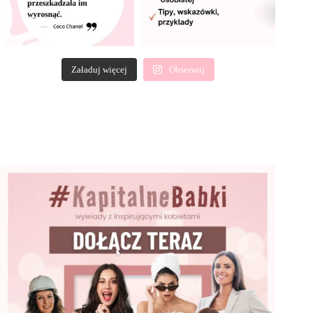
Załaduj więcej
Obserwuj