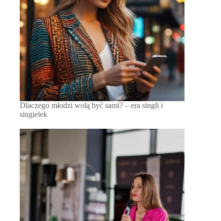
Dlaczego młodzi wolą być sami? – era singli i
singielek