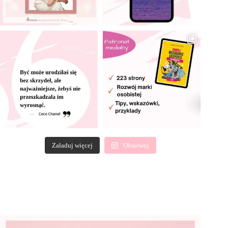
Załaduj więcej
Obserwuj