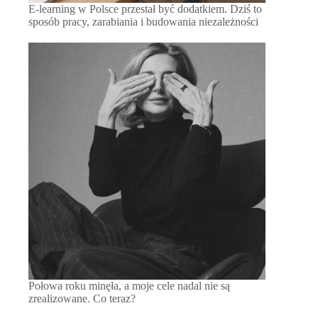
E-learning w Polsce przestał być dodatkiem. Dziś to
sposób pracy, zarabiania i budowania niezależności
Połowa roku minęła, a moje cele nadal nie są
zrealizowane. Co teraz?