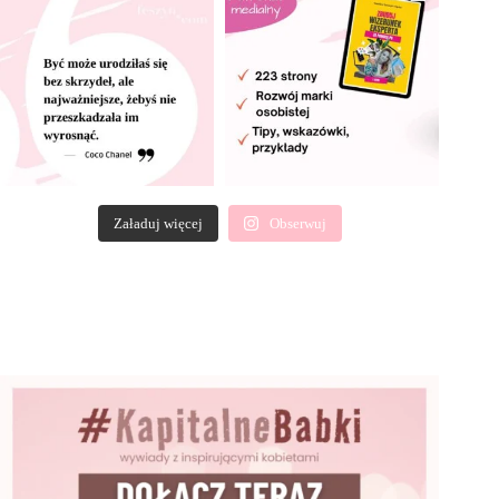
Załaduj więcej
Obserwuj