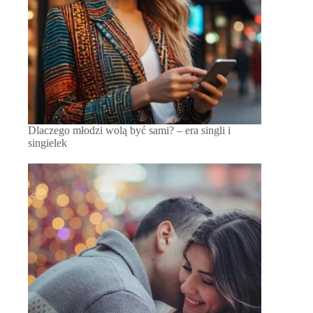
Dlaczego młodzi wolą być sami? – era singli i
singielek