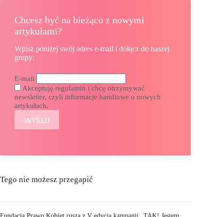
Chcesz być na bieżąco z nowymi
artykułami?
Wpisz poniżej swój adres e-mail i dołącz do naszej
grupy:
E-mail
Akceptuję regulamin i chcę otrzymywać
newsletter, czyli informacje handlowe o nowych
artykułach.
Tego nie możesz przegapić
Fundacja Prawo Kobiet rusza z V edycją kampanii „TAK! Jestem