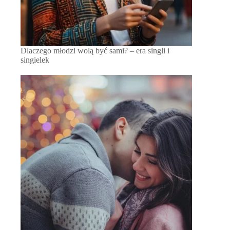
Dlaczego młodzi wolą być sami? – era singli i
singielek