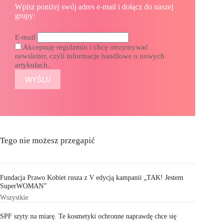
Wpisz poniżej swój adres e-mail i dołącz do naszej
grupy:
E-mail
Akceptuję regulamin i chcę otrzymywać
newsletter, czyli informacje handlowe o nowych
artykułach.
Tego nie możesz przegapić
Fundacja Prawo Kobiet rusza z V edycją kampanii „TAK! Jestem
SuperWOMAN”
Wszystkie
SPF szyty na miarę. Te kosmetyki ochronne naprawdę chce się