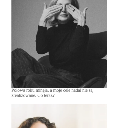
Połowa roku minęła, a moje cele nadal nie są
zrealizowane. Co teraz?