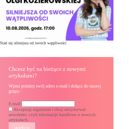
Stań się silniejsza od swoich wątpliwości
Chcesz być na bieżąco z nowymi
artykułami?
Wpisz poniżej swój adres e-mail i dołącz do naszej
grupy:
E-mail
Akceptuję regulamin i chcę otrzymywać
newsletter, czyli informacje handlowe o nowych
artykułach.