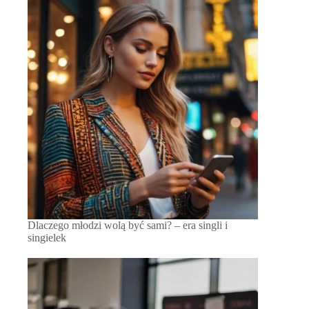
Dlaczego młodzi wolą być sami? – era singli i
singielek