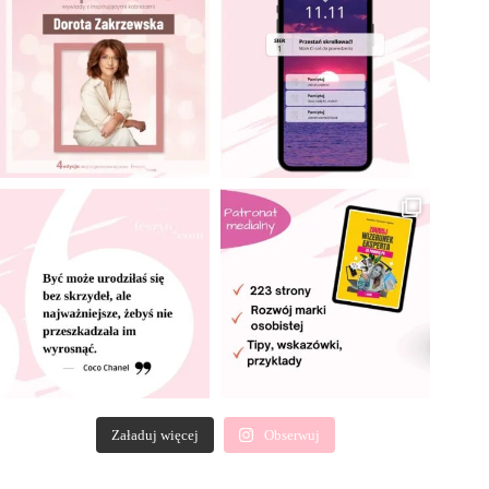
Załaduj więcej
Obserwuj