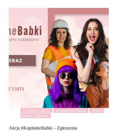
Ciekawe akcje
Kapitalne Babki
Slider-
Strona Główna
Akcja #KapitalneBabki – Zgłoszenia