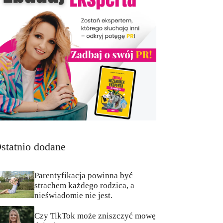
statnio dodane
Parentyfikacja powinna być
strachem każdego rodzica, a
nieświadomie nie jest.
Czy TikTok może zniszczyć mowę