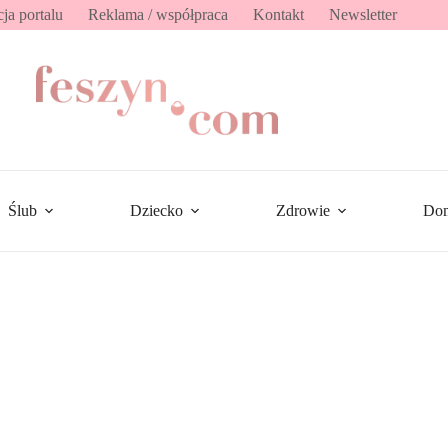
ja portalu
Reklama / współpraca
Kontakt
Newsletter
Ślub
Dziecko
Zdrowie
Do