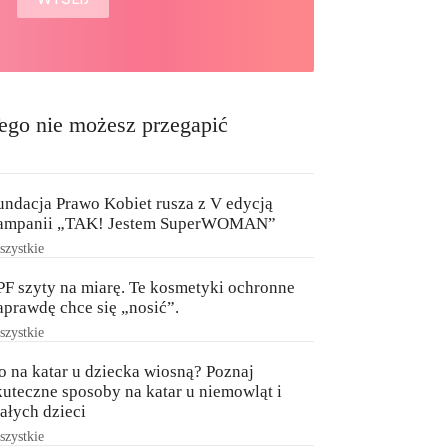
ego nie możesz przegapić
undacja Prawo Kobiet rusza z V edycją
ampanii „TAK! Jestem SuperWOMAN”
zystkie
PF szyty na miarę. Te kosmetyki ochronne
aprawdę chce się „nosić”.
zystkie
o na katar u dziecka wiosną? Poznaj
kuteczne sposoby na katar u niemowląt i
ałych dzieci
zystkie