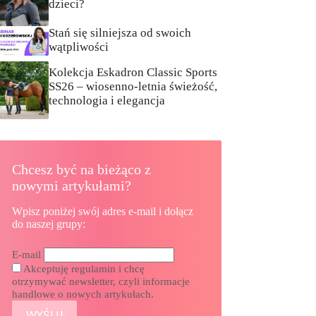
dzieci?
Stań się silniejsza od swoich
wątpliwości
Kolekcja Eskadron Classic Sports
SS26 – wiosenno-letnia świeżość,
technologia i elegancja
Chcesz być na bieżąco z
nowymi artykułami?
Wpisz poniżej swój adres e-mail i dołącz
do naszej grupy:
E-mail
Akceptuję regulamin i chcę
otrzymywać newsletter, czyli informacje
handlowe o nowych artykułach.