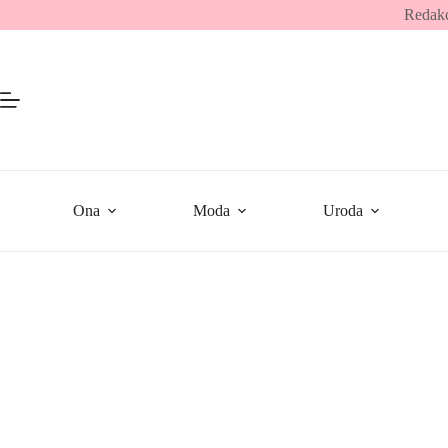
Przejdź
Redakc
do
treści
Ona
Moda
Uroda