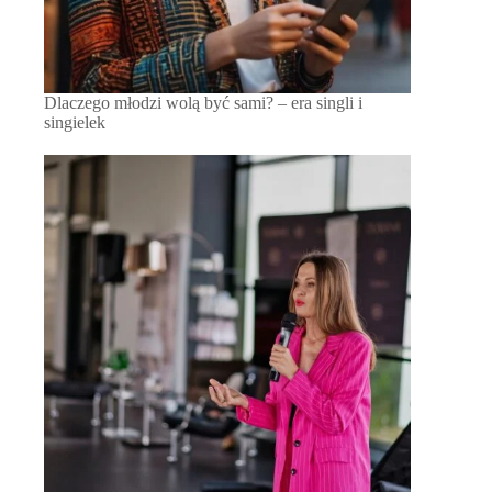
Dlaczego młodzi wolą być sami? – era singli i
singielek