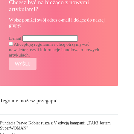
Chcesz być na bieżąco z nowymi
artykułami?
Wpisz poniżej swój adres e-mail i dołącz do naszej
grupy:
E-mail
Akceptuję regulamin i chcę otrzymywać
newsletter, czyli informacje handlowe o nowych
artykułach.
Tego nie możesz przegapić
Fundacja Prawo Kobiet rusza z V edycją kampanii „TAK! Jestem
SuperWOMAN”