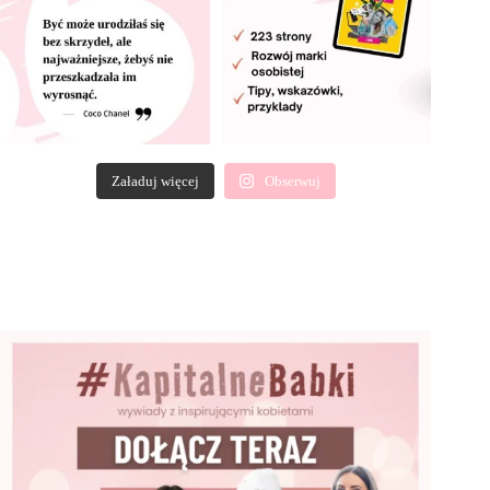
Załaduj więcej
Obserwuj