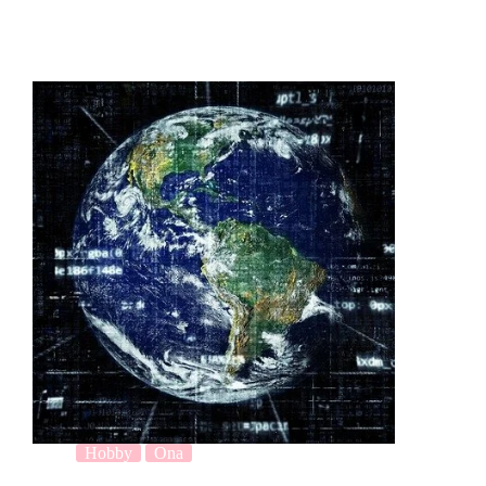
Hobby
Ona