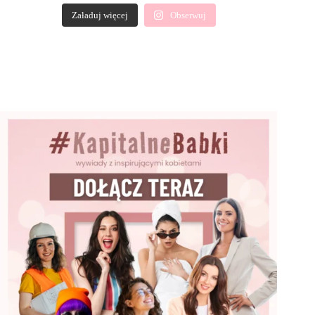
Załaduj więcej
Obserwuj