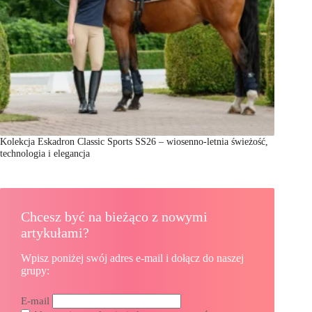
Kolekcja Eskadron Classic Sports SS26 – wiosenno-letnia świeżość,
technologia i elegancja
Chcesz być na bieżąco z nowymi
artykułami?
Wpisz poniżej swój adres e-mail i dołącz do naszej
grupy:
E-mail