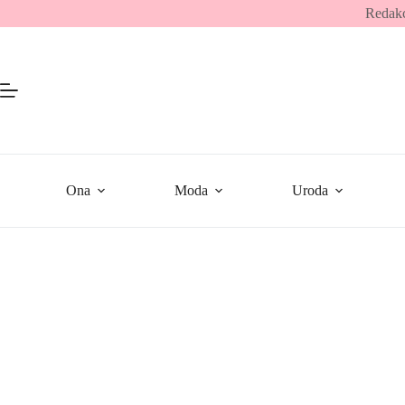
Przejdź
Redakc
do
treści
Ona
Moda
Uroda