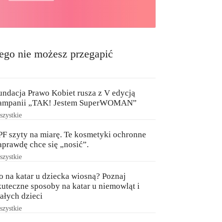
ego nie możesz przegapić
undacja Prawo Kobiet rusza z V edycją
ampanii „TAK! Jestem SuperWOMAN”
zystkie
PF szyty na miarę. Te kosmetyki ochronne
aprawdę chce się „nosić”.
zystkie
o na katar u dziecka wiosną? Poznaj
kuteczne sposoby na katar u niemowląt i
ałych dzieci
zystkie