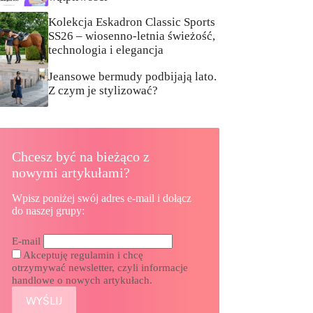
Kolekcja Eskadron Classic Sports
SS26 – wiosenno-letnia świeżość,
technologia i elegancja
Jeansowe bermudy podbijają lato.
Z czym je stylizować?
Chcesz być na bieżąco z
nowymi artykułami?
Wpisz poniżej swój adres e-mail i dołącz
do naszej grupy:
E-mail
Akceptuję regulamin i chcę
otrzymywać newsletter, czyli informacje
handlowe o nowych artykułach.