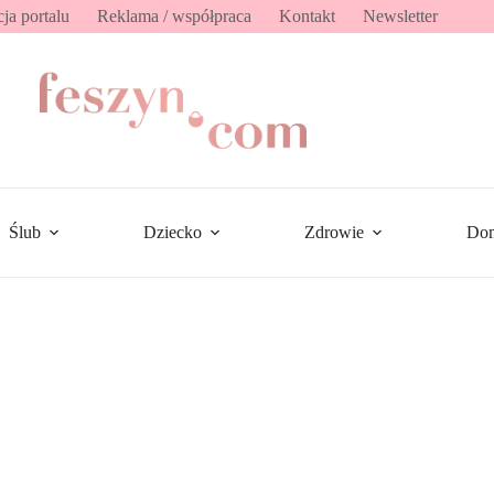
ja portalu
Reklama / współpraca
Kontakt
Newsletter
Ślub
Dziecko
Zdrowie
Do