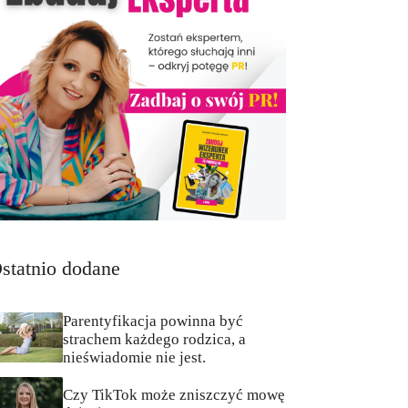
statnio dodane
Parentyfikacja powinna być
strachem każdego rodzica, a
nieświadomie nie jest.
Czy TikTok może zniszczyć mowę