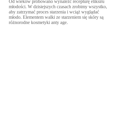
Od wieków próbowano wynaleźć recepturę eliksiru
młodości. W dzisiejszych czasach zrobimy wszystko,
aby zatrzymać proces starzenia i wciąż wyglądać
młodo. Elementem walki ze starzeniem się skóry są
różnorodne kosmetyki anty age.