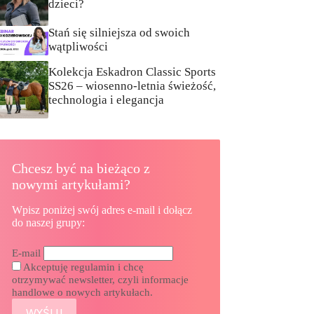
dzieci?
Stań się silniejsza od swoich
wątpliwości
Kolekcja Eskadron Classic Sports
SS26 – wiosenno-letnia świeżość,
technologia i elegancja
Chcesz być na bieżąco z
nowymi artykułami?
Wpisz poniżej swój adres e-mail i dołącz
do naszej grupy:
E-mail
Akceptuję regulamin i chcę
otrzymywać newsletter, czyli informacje
handlowe o nowych artykułach.