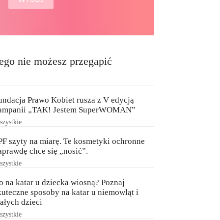
ego nie możesz przegapić
undacja Prawo Kobiet rusza z V edycją
ampanii „TAK! Jestem SuperWOMAN”
zystkie
PF szyty na miarę. Te kosmetyki ochronne
aprawdę chce się „nosić”.
zystkie
o na katar u dziecka wiosną? Poznaj
kuteczne sposoby na katar u niemowląt i
ałych dzieci
zystkie