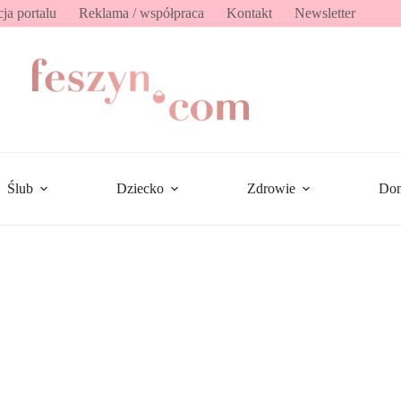
ja portalu
Reklama / współpraca
Kontakt
Newsletter
Ślub
Dziecko
Zdrowie
Do