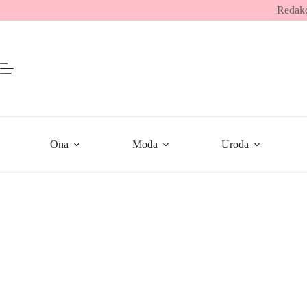
Przejdź
Redakc
do
treści
Ona
Moda
Uroda