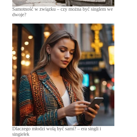
Samotność w związku – czy można być singlem we
dwoje?
Dlaczego młodzi wolą być sami? – era singli i
singielek