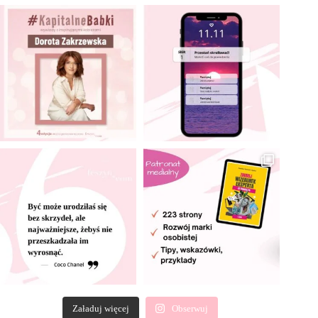
Załaduj więcej
Obserwuj