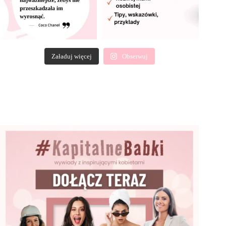
Załaduj więcej
Obserwuj