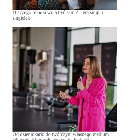
Dlaczego młodzi wolą być sami? – era singli i
singielek
Od dziennikarki do twórczyni własnego medium –
jak przejąć kontrolę nad swoją karierą?