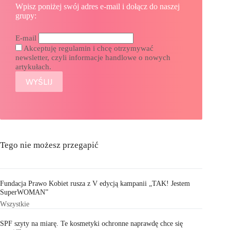
Wpisz poniżej swój adres e-mail i dołącz do naszej
grupy:
E-mail
Akceptuję regulamin i chcę otrzymywać
newsletter, czyli informacje handlowe o nowych
artykułach.
Tego nie możesz przegapić
Fundacja Prawo Kobiet rusza z V edycją kampanii „TAK! Jestem
SuperWOMAN”
Wszystkie
SPF szyty na miarę. Te kosmetyki ochronne naprawdę chce się