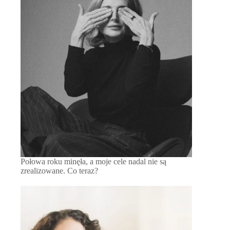
Połowa roku minęła, a moje cele nadal nie są
zrealizowane. Co teraz?