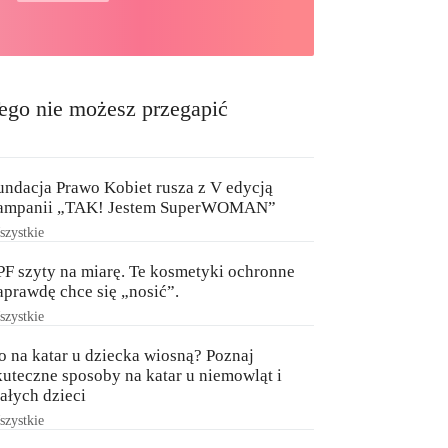
ego nie możesz przegapić
undacja Prawo Kobiet rusza z V edycją
ampanii „TAK! Jestem SuperWOMAN”
zystkie
PF szyty na miarę. Te kosmetyki ochronne
aprawdę chce się „nosić”.
zystkie
o na katar u dziecka wiosną? Poznaj
kuteczne sposoby na katar u niemowląt i
ałych dzieci
zystkie