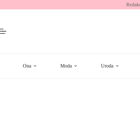
Przejdź
Redakc
do
treści
Ona
Moda
Uroda