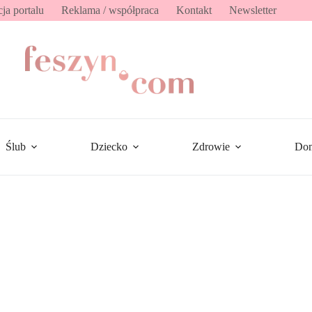
ja portalu
Reklama / współpraca
Kontakt
Newsletter
Ślub
Dziecko
Zdrowie
Do