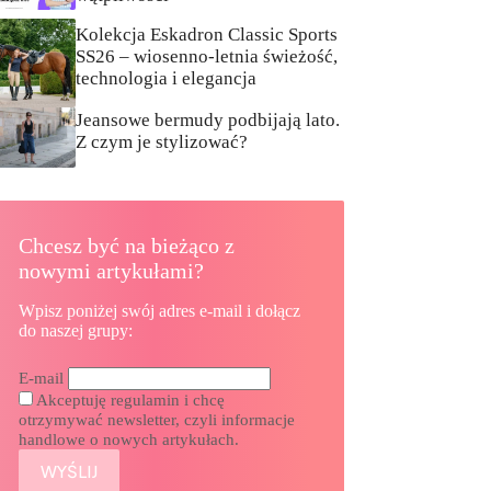
Kolekcja Eskadron Classic Sports
SS26 – wiosenno-letnia świeżość,
technologia i elegancja
Jeansowe bermudy podbijają lato.
Z czym je stylizować?
Chcesz być na bieżąco z
nowymi artykułami?
Wpisz poniżej swój adres e-mail i dołącz
do naszej grupy:
E-mail
Akceptuję regulamin i chcę
otrzymywać newsletter, czyli informacje
handlowe o nowych artykułach.