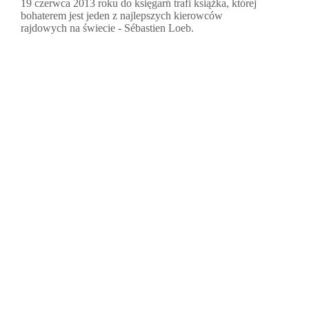
19 czerwca 2013 roku do księgarń trafi książka, której
bohaterem jest jeden z najlepszych kierowców
rajdowych na świecie - Sébastien Loeb.