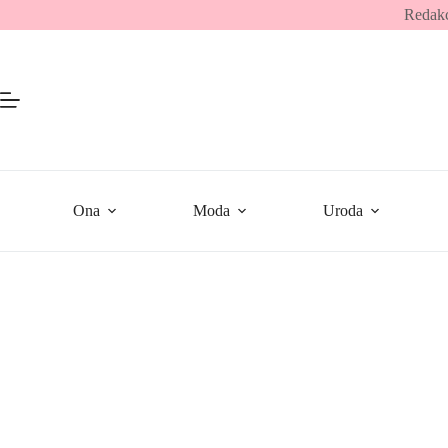
Przejdź
Redakc
do
treści
Ona
Moda
Uroda