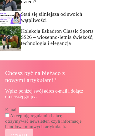
dzieci?
Stań się silniejsza od swoich
wątpliwości
Kolekcja Eskadron Classic Sports
SS26 – wiosenno-letnia świeżość,
technologia i elegancja
Chcesz być na bieżąco z
nowymi artykułami?
Wpisz poniżej swój adres e-mail i dołącz
do naszej grupy:
E-mail
Akceptuję regulamin i chcę
otrzymywać newsletter, czyli informacje
handlowe o nowych artykułach.