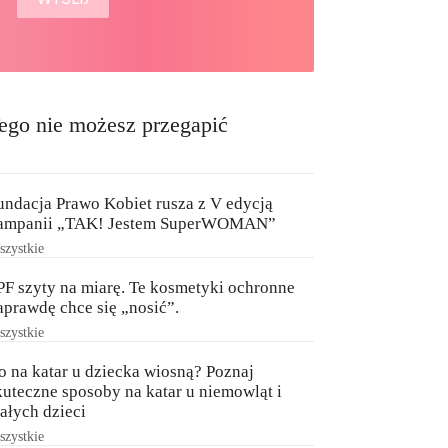
ego nie możesz przegapić
undacja Prawo Kobiet rusza z V edycją
ampanii „TAK! Jestem SuperWOMAN”
zystkie
PF szyty na miarę. Te kosmetyki ochronne
aprawdę chce się „nosić”.
zystkie
o na katar u dziecka wiosną? Poznaj
kuteczne sposoby na katar u niemowląt i
ałych dzieci
zystkie