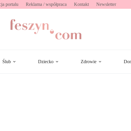
ja portalu
Reklama / współpraca
Kontakt
Newsletter
Ślub
Dziecko
Zdrowie
Do