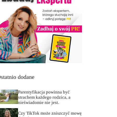
statnio dodane
Parentyfikacja powinna być
strachem każdego rodzica, a
nieświadomie nie jest.
Czy TikTok może zniszczyć mowę