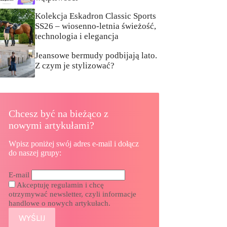
Kolekcja Eskadron Classic Sports
SS26 – wiosenno-letnia świeżość,
technologia i elegancja
Jeansowe bermudy podbijają lato.
Z czym je stylizować?
Chcesz być na bieżąco z
nowymi artykułami?
Wpisz poniżej swój adres e-mail i dołącz
do naszej grupy:
E-mail
Akceptuję regulamin i chcę
otrzymywać newsletter, czyli informacje
handlowe o nowych artykułach.