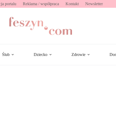
ja portalu
Reklama / współpraca
Kontakt
Newsletter
Ślub
Dziecko
Zdrowie
Do