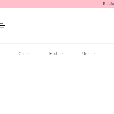
Przejdź
Redakc
do
treści
Ona
Moda
Uroda