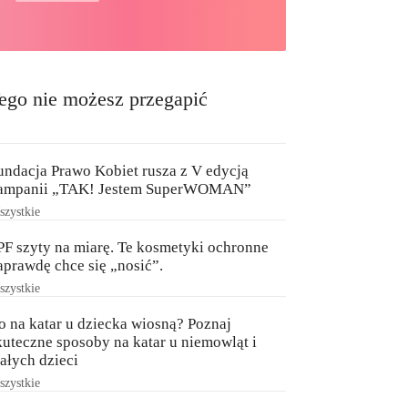
ego nie możesz przegapić
undacja Prawo Kobiet rusza z V edycją
ampanii „TAK! Jestem SuperWOMAN”
zystkie
PF szyty na miarę. Te kosmetyki ochronne
aprawdę chce się „nosić”.
zystkie
o na katar u dziecka wiosną? Poznaj
kuteczne sposoby na katar u niemowląt i
ałych dzieci
zystkie