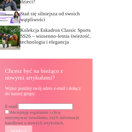
dzieci?
Stań się silniejsza od swoich
wątpliwości
Kolekcja Eskadron Classic Sports
SS26 – wiosenno-letnia świeżość,
technologia i elegancja
Chcesz być na bieżąco z
nowymi artykułami?
Wpisz poniżej swój adres e-mail i dołącz
do naszej grupy:
E-mail
Akceptuję regulamin i chcę
otrzymywać newsletter, czyli informacje
handlowe o nowych artykułach.