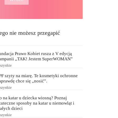
ego nie możesz przegapić
undacja Prawo Kobiet rusza z V edycją
ampanii „TAK! Jestem SuperWOMAN”
zystkie
PF szyty na miarę. Te kosmetyki ochronne
aprawdę chce się „nosić”.
zystkie
o na katar u dziecka wiosną? Poznaj
kuteczne sposoby na katar u niemowląt i
ałych dzieci
zystkie