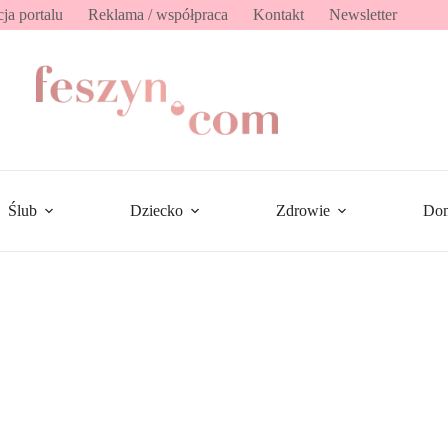
ja portalu
Reklama / współpraca
Kontakt
Newsletter
Ślub
Dziecko
Zdrowie
Do