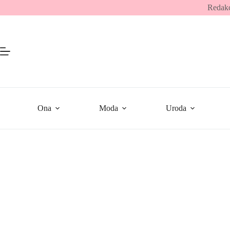
Przejdź
Redakc
do
treści
Ona
Moda
Uroda