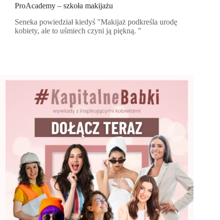
ProAcademy – szkoła makijażu
Seneka powiedział kiedyś "Ma­kijaż pod­kreśla urodę
ko­biety, ale to uśmiech czy­ni ją piękną. "