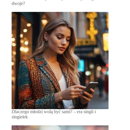
dwoje?
Dlaczego młodzi wolą być sami? – era singli i
singielek