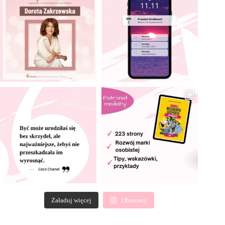
Załaduj więcej
Obserwuj