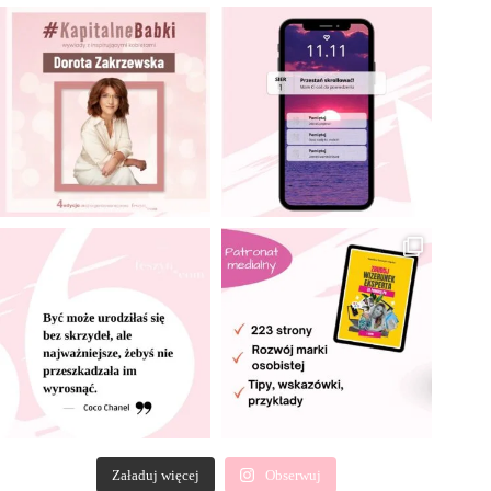
Załaduj więcej
Obserwuj