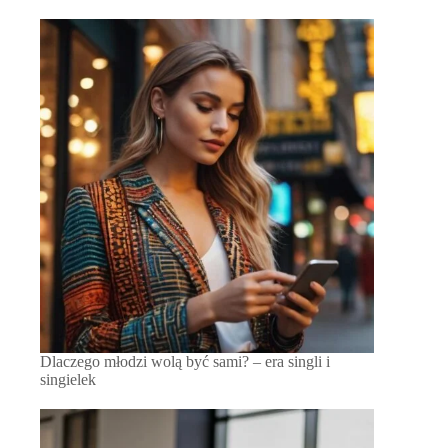
Dlaczego młodzi wolą być sami? – era singli i
singielek