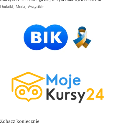
Dodatki
,
Moda
,
Wszystkie
Zobacz koniecznie