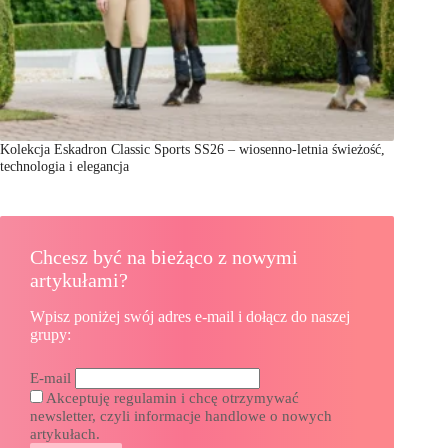
Kolekcja Eskadron Classic Sports SS26 – wiosenno-letnia świeżość,
technologia i elegancja
Chcesz być na bieżąco z nowymi
artykułami?
Wpisz poniżej swój adres e-mail i dołącz do naszej
grupy:
E-mail
Akceptuję regulamin i chcę otrzymywać
newsletter, czyli informacje handlowe o nowych
artykułach.