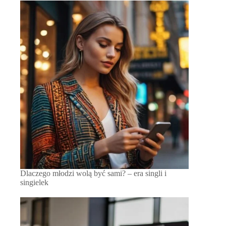
Dlaczego młodzi wolą być sami? – era singli i
singielek