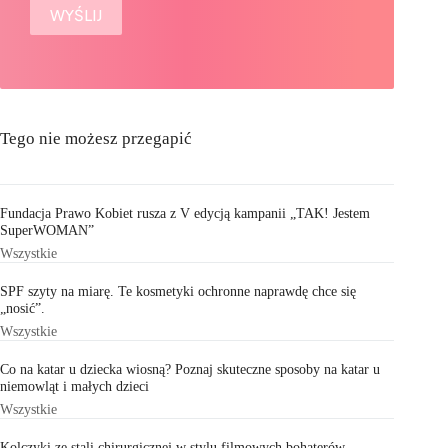
Tego nie możesz przegapić
Fundacja Prawo Kobiet rusza z V edycją kampanii „TAK! Jestem
SuperWOMAN”
Wszystkie
SPF szyty na miarę. Te kosmetyki ochronne naprawdę chce się
„nosić”.
Wszystkie
Co na katar u dziecka wiosną? Poznaj skuteczne sposoby na katar u
niemowląt i małych dzieci
Wszystkie
Kolczyki ze stali chirurgicznej w stylu filmowych bohaterów