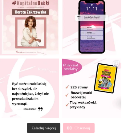
Załaduj więcej
Obserwuj