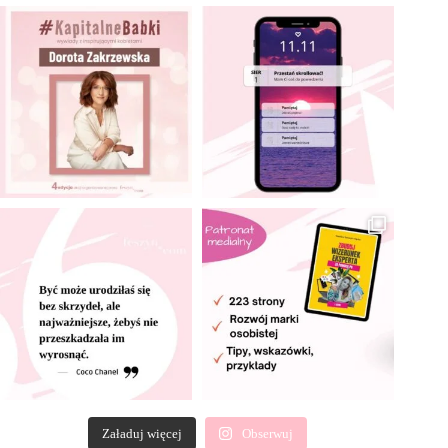
Załaduj więcej
Obserwuj