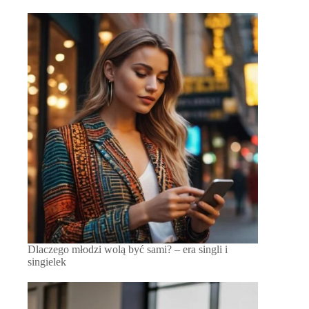
Dlaczego młodzi wolą być sami? – era singli i
singielek