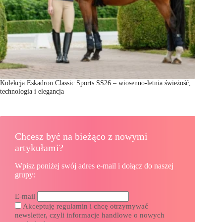
Kolekcja Eskadron Classic Sports SS26 – wiosenno-letnia świeżość,
technologia i elegancja
Chcesz być na bieżąco z nowymi
artykułami?
Wpisz poniżej swój adres e-mail i dołącz do naszej
grupy:
E-mail
Akceptuję regulamin i chcę otrzymywać
newsletter, czyli informacje handlowe o nowych