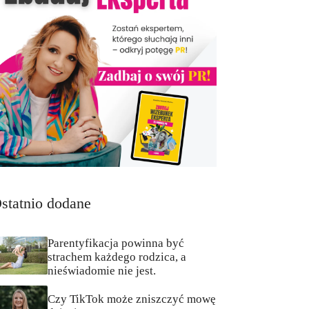
statnio dodane
Parentyfikacja powinna być
strachem każdego rodzica, a
nieświadomie nie jest.
Czy TikTok może zniszczyć mowę