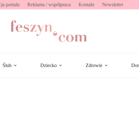
ja portalu
Reklama / współpraca
Kontakt
Newsletter
Ślub
Dziecko
Zdrowie
Do