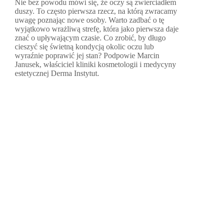
Nie bez powodu mówi się, że oczy są zwierciadłem
duszy. To często pierwsza rzecz, na którą zwracamy
uwagę poznając nowe osoby. Warto zadbać o tę
wyjątkowo wrażliwą strefę, która jako pierwsza daje
znać o upływającym czasie. Co zrobić, by długo
cieszyć się świetną kondycją okolic oczu lub
wyraźnie poprawić jej stan? Podpowie Marcin
Janusek, właściciel kliniki kosmetologii i medycyny
estetycznej Derma Instytut.