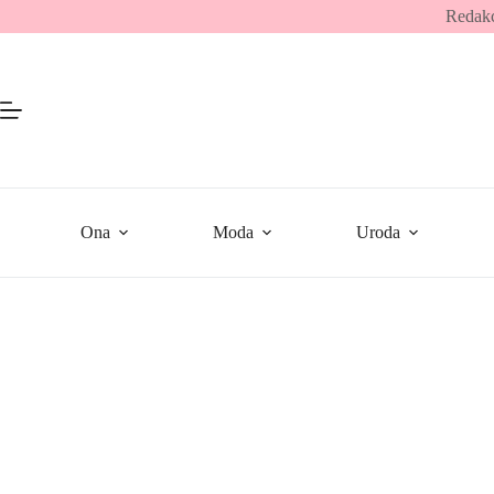
Przejdź
Redakc
do
treści
Ona
Moda
Uroda