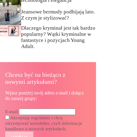
technologia i elegancja
Jeansowe bermudy podbijają lato.
Z czym je stylizować?
Dlaczego kryminał jest tak bardzo
popularny? Wątki kryminalne w
fantastyce i pozycjach Young
Adult.
Chcesz być na bieżąco z
nowymi artykułami?
Wpisz poniżej swój adres e-mail i dołącz
do naszej grupy:
E-mail
Akceptuję regulamin i chcę
otrzymywać newsletter, czyli informacje
handlowe o nowych artykułach.