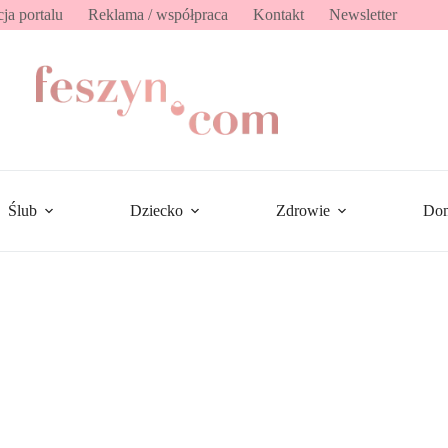
ja portalu
Reklama / współpraca
Kontakt
Newsletter
Ślub
Dziecko
Zdrowie
Do