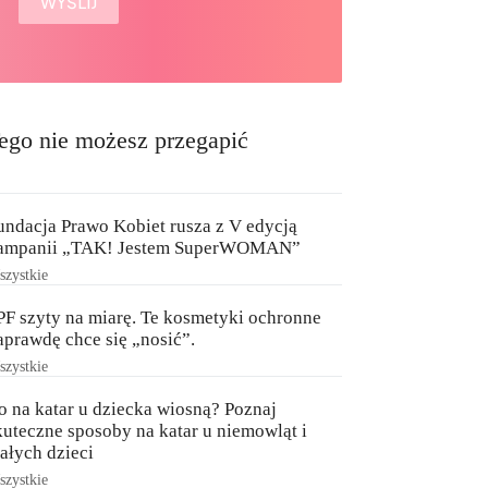
ego nie możesz przegapić
undacja Prawo Kobiet rusza z V edycją
ampanii „TAK! Jestem SuperWOMAN”
zystkie
PF szyty na miarę. Te kosmetyki ochronne
aprawdę chce się „nosić”.
zystkie
o na katar u dziecka wiosną? Poznaj
kuteczne sposoby na katar u niemowląt i
ałych dzieci
zystkie