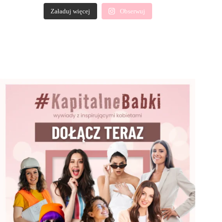
Załaduj więcej
Obserwuj