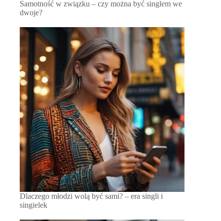
Samotność w związku – czy można być singlem we
dwoje?
Dlaczego młodzi wolą być sami? – era singli i
singielek