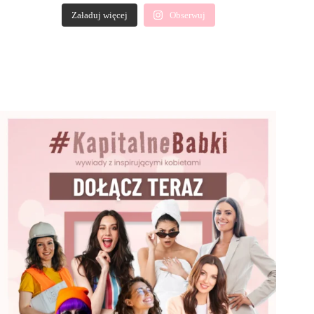
Załaduj więcej
Obserwuj