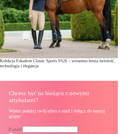
Kolekcja Eskadron Classic Sports SS26 – wiosenno-letnia świeżość,
technologia i elegancja
Chcesz być na bieżąco z nowymi
artykułami?
Wpisz poniżej swój adres e-mail i dołącz do naszej
grupy:
E-mail