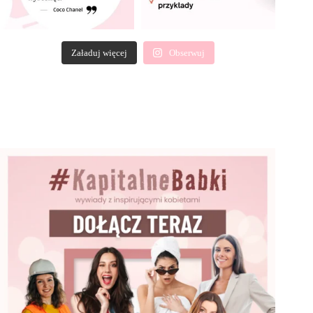
Załaduj więcej
Obserwuj