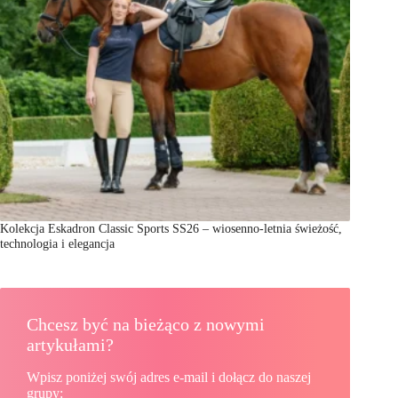
Kolekcja Eskadron Classic Sports SS26 – wiosenno-letnia świeżość,
technologia i elegancja
Chcesz być na bieżąco z nowymi
artykułami?
Wpisz poniżej swój adres e-mail i dołącz do naszej
grupy: